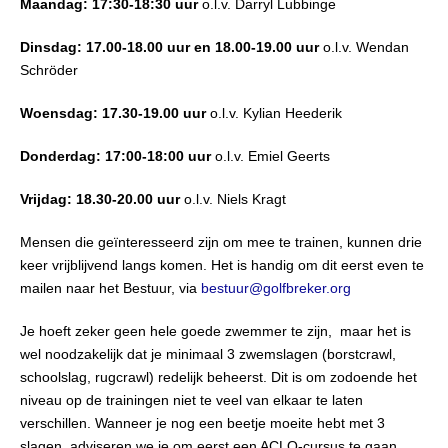
Maandag: 17:30-18:30 uur
o.l.v. Darryl Lubbinge
Dinsdag: 17.00-18.00 uur en 18.00-19.00 uur
o.l.v. Wendan
Schröder
Woensdag: 17.30-19.00 uur
o.l.v. Kylian Heederik
Donderdag: 17:00-18:00 uur
​​​​​​​o.l.v. Emiel Geerts
Vrijdag: 18.30-20.00 uur
o.l.v. Niels Kragt
Mensen die geïnteresseerd zijn om mee te trainen, kunnen drie
keer vrijblijvend langs komen. Het is handig om dit eerst even te
mailen naar het Bestuur, via
bestuur@golfbreker.org
Je hoeft zeker geen hele goede zwemmer te zijn, maar het is
wel noodzakelijk dat je minimaal 3 zwemslagen (borstcrawl,
schoolslag, rugcrawl) redelijk beheerst. Dit is om zodoende het
niveau op de trainingen niet te veel van elkaar te laten
verschillen. Wanneer je nog een beetje moeite hebt met 3
slagen, adviseren we je om eerst een ACLO-cursus te gaan