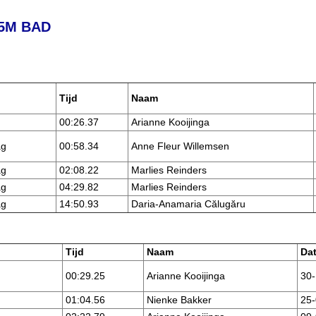
5M BAD
Tijd
Naam
g
00:26.37
Arianne Kooijinga
ag
00:58.34
Anne Fleur Willemsen
lag
02:08.22
Marlies Reinders
ag
04:29.82
Marlies Reinders
ag
14:50.93
Daria-Anamaria Călugăru
Tijd
Naam
Da
00:29.25
Arianne Kooijinga
30-
01:04.56
Nienke Bakker
25-