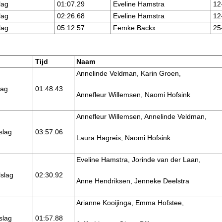
lag
01:07.29
Eveline Hamstra
12
lag
02:26.68
Eveline Hamstra
12
lag
05:12.57
Femke Backx
25
Tijd
Naam
Annelinde Veldman, Karin Groen,
lag
01:48.43
Annefleur Willemsen, Naomi Hofsink
Annefleur Willemsen, Annelinde Veldman,
slag
03:57.06
Laura Hagreis, Naomi Hofsink
Eveline Hamstra, Jorinde van der Laan,
slag
02:30.92
Anne Hendriksen, Jenneke Deelstra
Arianne Kooijinga, Emma Hofstee,
slag
01:57.88