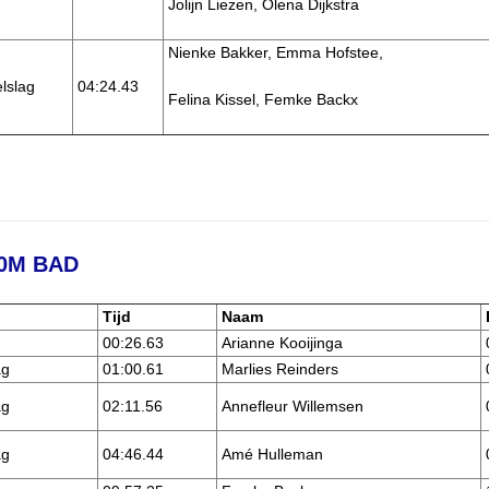
Jolijn Liezen, Olena Dijkstra
Nienke Bakker, Emma Hofstee,
lslag
04:24.43
Felina Kissel, Femke Backx
0M BAD
Tijd
Naam
g
00:26.63
Arianne Kooijinga
ag
01:00.61
Marlies Reinders
ag
02:11.56
Annefleur Willemsen
ag
04:46.44
Amé Hulleman