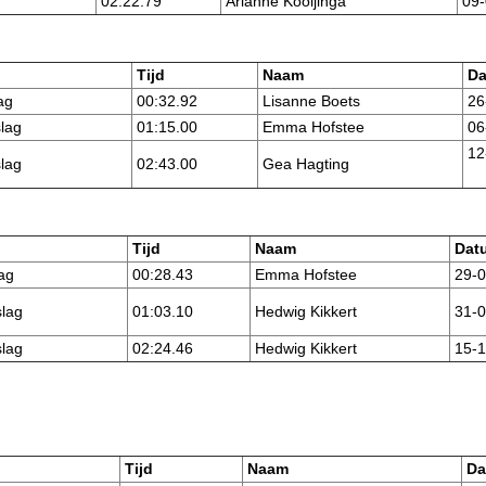
g
02:22.79
Arianne Kooijinga
09-
Tijd
Naam
Da
ag
00:32.92
Lisanne Boets
26
lag
01:15.00
Emma Hofstee
06
12
lag
02:43.00
Gea Hagting
Tijd
Naam
Dat
ag
00:28.43
Emma Hofstee
29-0
lag
01:03.10
Hedwig Kikkert
31-0
lag
02:24.46
Hedwig Kikkert
15-1
Tijd
Naam
Da