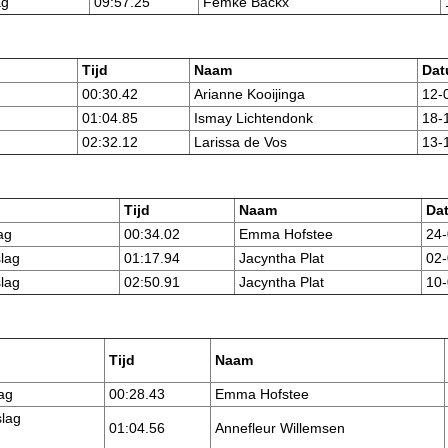
ag
09:57.25
Femke Backx
Tijd
Naam
Dat
00:30.42
Arianne Kooijinga
12-
01:04.85
Ismay Lichtendonk
18-
02:32.12
Larissa de Vos
13-
Tijd
Naam
Da
ag
00:34.02
Emma Hofstee
24-
lag
01:17.94
Jacyntha Plat
02-
lag
02:50.91
Jacyntha Plat
10-
Tijd
Naam
ag
00:28.43
Emma Hofstee
lag
01:04.56
Annefleur Willemsen