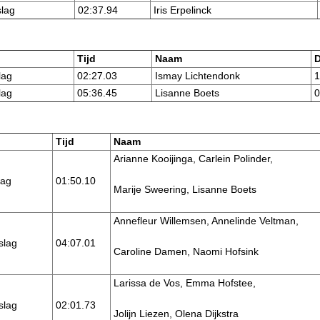
lag
02:37.94
Iris Erpelinck
Tijd
Naam
D
lag
02:27.03
Ismay Lichtendonk
1
lag
05:36.45
Lisanne Boets
0
Tijd
Naam
Arianne Kooijinga, Carlein Polinder,
lag
01:50.10
Marije Sweering, Lisanne Boets
Annefleur Willemsen, Annelinde Veltman,
slag
04:07.01
Caroline Damen, Naomi Hofsink
Larissa de Vos, Emma Hofstee,
slag
02:01.73
Jolijn Liezen, Olena Dijkstra