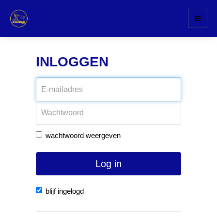
Toggl
naviga
INLOGGEN
wachtwoord weergeven
Log in
blijf ingelogd